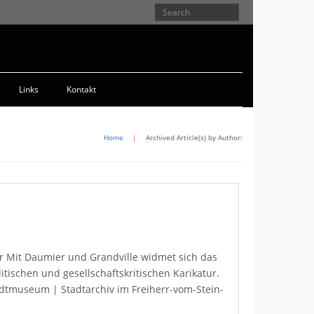
Links
Kontakt
Home
|
Archived Article(s) by Author:
ur Mit Daumier und Grandville widmet sich das
ischen und gesellschaftskritischen Karikatur.
adtmuseum | Stadtarchiv im Freiherr-vom-Stein-