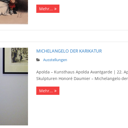
Mehr...
MICHELANGELO DER KARIKATUR
Ausstellungen
Apolda – Kunst­haus Apolda Avant­garde | 22. Ap
Skulpturen Honoré Daumier – Michelangelo der
Mehr...