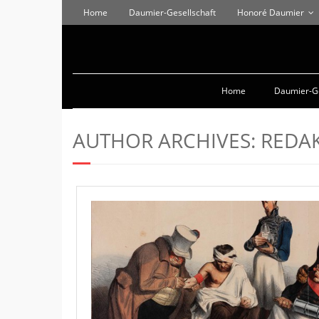
Home
Daumier-Gesellschaft
Honoré Daumier
Home
Daumier-Ge
AUTHOR ARCHIVES:
REDA