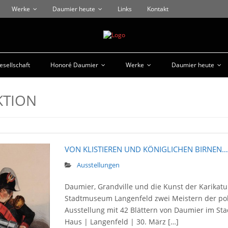
Werke
Daumier heute
Links
Kontakt
sellschaft
Honoré Daumier
Werke
Daumier heute
KTION
VON KLISTIEREN UND KÖNIGLICHEN BIRNEN…
Ausstellungen
Daumier, Grandville und die Kunst der Karikat
Stadtmuseum Langenfeld zwei Meistern der polit
Ausstellung mit 42 Blättern von Daumier im St
Haus | Langenfeld | 30. März […]