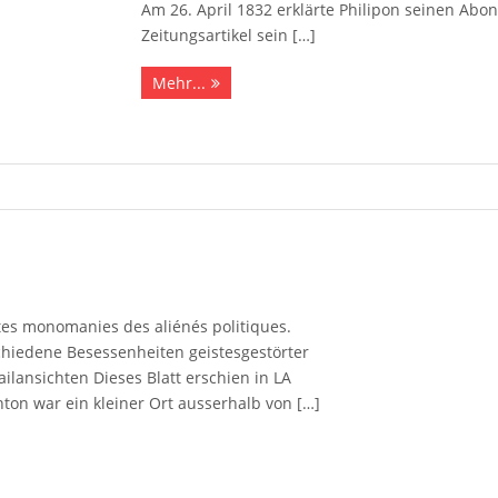
Am 26. April 1832 erklärte Philipon seinen Abon
Zeitungsartikel sein […]
Mehr...
ntes monomanies des aliénés politiques.
chiedene Besessenheiten geistesgestörter
tailansichten Dieses Blatt erschien in LA
nton war ein kleiner Ort ausserhalb von […]