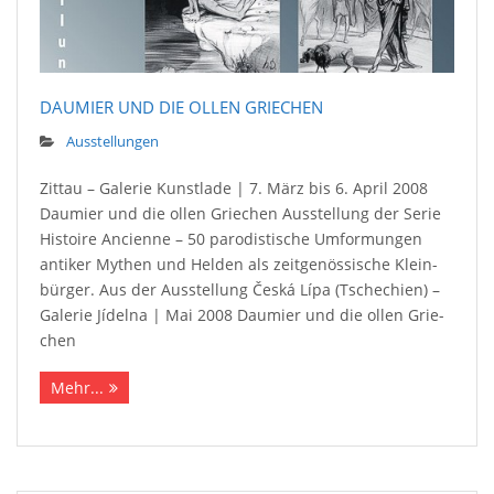
DAUMIER UND DIE OL­LEN GRIE­CHEN
Ausstellungen
Zittau – Galerie Kunstlade | 7. März bis 6. April 2008
Daumier und die ol­len Grie­chen Ausstellung der Serie
His­toire­ An­cienne – 50 pa­ro­dis­tische Um­for­mungen
antiker My­then und Hel­den als zeit­ge­nös­sische Klein­
bürger. Aus der Ausstellung Čes­ká Lí­pa (Tschechien) –
Gale­rie Jídelna | Mai 2008 Daumier und die ol­len Grie­
chen
Mehr...