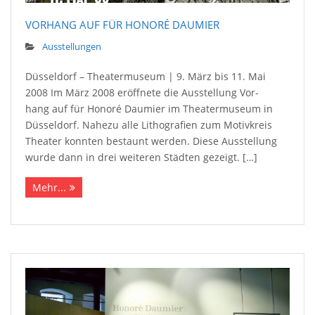
VOR­HANG AUF FÜR HONORÉ DAUMIER
Ausstellungen
Düsseldorf – The­ater­mu­seum | 9. März bis 11. Mai
2008 Im März 2008 eröffnete die Ausstellung Vor­
hang auf für Honoré Daumier im The­ater­mu­seum in
Düssel­dorf. Nahezu alle Litho­gra­fien zum Motiv­kreis
The­ater konn­ten be­staunt werden. Diese Aus­stellung
wurde dann in drei weiteren Städten gezeigt. […]
Mehr...