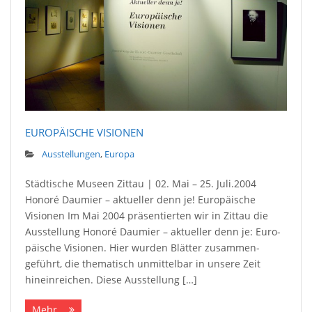
EUROPÄISCHE VISIONEN
Ausstellungen
,
Europa
Städtische Museen Zittau | 02. Mai – 25. Juli.2004
Honoré Daumier – aktueller denn je! Europäische
Visionen Im Mai 2004 präsentierten wir in Zittau die
Aus­stellung Honoré Daumier – ak­tu­eller denn je: Eu­ro­
pä­ische Vi­sionen. Hier wurden Blätter zu­sammen­
geführt, die the­matisch unmit­tel­bar in unsere Zeit
hinein­reichen. Diese Aus­stellung […]
Mehr...