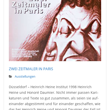
ZWEI ZEITMALER IN PARIS
Ausstellungen
Düsseldorf – Heinrich Heine Institut 1998 Hein­rich
Heine und Ho­no­ré Daumier. Nicht immer passen Kari­
katuren und Texte so gut zu­sam­men, als sei­en sie auf­
ein­ander ab­ge­stimmt und für ein­ander ge­schaffen, wie
das bei Hein­rich Heine und Honoré Daumier der Fall ist