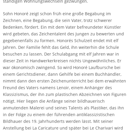
ständigen Wohnungswechseln gezwungen.
Sohn Honoré zeigt schon früh eine große Begabung im
Zeichnen, eine Begabung, die sein Vater, trotz schwerer
Bedenken, fördert. Ein mit dem Vater befreundeter Künstler
wird gebeten, das Zeichentalent des Jungen zu bewerten und
gegebenenfalls zu formen. Honorés Schulzeit endet mit elf
Jahren. Der Familie fehlt das Geld, ihn weiterhin die Schule
besuchen zu lassen. Der Schulabgang mit elf Jahren war in
dieser Zeit in Handwerkerkreisen nichts Ungewöhnliches. Er
war ökonomisch zwingend. So wird Honoré Laufbursche bei
einem Gerichtsdiener, dann Gehilfe bei einem Buchhändler,
nimmt dann den ersten Zeichenunterricht bei dem erwähnten
Freund des Vaters namens Lenoir, einem Anhänger des
Klassizismus, der ihn zum plastischen Abzeichnen von Figuren
nötigt. Hier liegen die Anfänge seiner bildhauerisch
anmutenden Malerei und seines Talents als Plastiker, das ihn
in der Folge zu einem der führenden antiklassizistischen
Bildhauer des 19. Jahrhunderts werden lässt. Mit seiner
Anstellung bei La Caricature und später bei Le Charivari wird