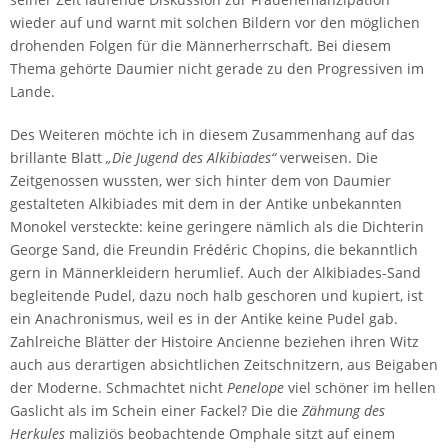
wieder auf und warnt mit solchen Bildern vor den möglichen
drohenden Folgen für die Männerherrschaft. Bei diesem
Thema gehörte Daumier nicht gerade zu den Progressiven im
Lande.
Des Weiteren möchte ich in diesem Zusammenhang auf das
brillante Blatt
„Die Jugend des Alkibiades“
verweisen. Die
Zeitgenossen wussten, wer sich hinter dem von Daumier
gestalteten Alkibiades mit dem in der Antike unbekannten
Monokel versteckte: keine geringere nämlich als die Dichterin
George Sand, die Freundin Frédéric Chopins, die bekanntlich
gern in Männerkleidern herumlief. Auch der Alkibiades-Sand
begleitende Pudel, dazu noch halb geschoren und kupiert, ist
ein Anachronismus, weil es in der Antike keine Pudel gab.
Zahlreiche Blätter der Histoire Ancienne beziehen ihren Witz
auch aus derartigen absichtlichen Zeitschnitzern, aus Beigaben
der Moderne. Schmachtet nicht
Penelope
viel schöner im hellen
Gaslicht als im Schein einer Fackel? Die die
Zähmung des
Herkules
maliziös beobachtende Omphale sitzt auf einem