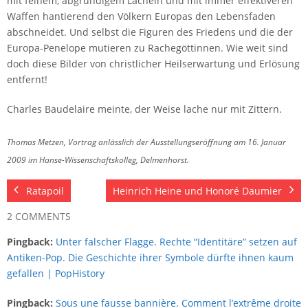
mit feinem, abgründigem Lächeln und mit immer effektiveren
Waffen hantierend den Völkern Europas den Lebensfaden
abschneidet. Und selbst die Figuren des Friedens und die der
Europa-Penelope mutieren zu Rachegöttinnen. Wie weit sind
doch diese Bilder von christlicher Heilserwartung und Erlösung
entfernt!
Charles Baudelaire meinte, der Weise lache nur mit Zittern.
Thomas Metzen, Vortrag anlässlich der Ausstellungseröffnung am 16. Januar
2009 im Hanse-Wissenschaftskolleg, Delmenhorst.
Ratapoil
Heinrich Heine und Honoré Daumier
2 COMMENTS
Pingback:
Unter falscher Flagge. Rechte “Identitäre” setzen auf
Antiken-Pop. Die Geschichte ihrer Symbole dürfte ihnen kaum
gefallen | PopHistory
Pingback:
Sous une fausse bannière. Comment l’extrême droite