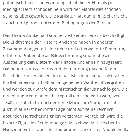
pathetisch-heroische Erziehungsideal dieser Elite als pure
Ideologie: Dem schnöden Sein wird der Mantel des schönen
Scheins übergeworfen. Die Karikatur hat damit ihr Ziel erreicht
– auch und gerade unter den Bedingungen der Zensur.
Das Thema Antike hat Daumier Zeit seines Lebens beschäftigt.
Die Bildthemen der Histoire Ancienne haben in anderen
Zusammenhängen oft eine neue und oft erweiterte Bedeutung
erfahren. Proben dieser Bildverformung sind in dieser
Ausstellung den Blättern der Histoire Ancienne hinzugesellt:
Die neuen Ikarusse der Partei der Ordnung (das heißt der
Partei der konservativen, bonapartistischen, monarchistischen
Kräfte) haben sich 1848 am allgemeinen Wahlrecht vergriffen
und werden zur Strafe dem historischen Ikarus nachfolgen. Die
neuen Auguren planen, die republikanische Verfassung von
1848 auszuhebeln, und der neue Marius im Sumpf möchte
auch in äußerst bedrohter Lage nicht auf seine reichlich
absurden Herrscherinsignien verzichten: Vorgeblich wird die
bizarre Figur des Soulouque gezeigt, zeitweilig Herrscher in
Haiti, gemeint ist aber der Soulouque Frankreichs, Napoléon III.,