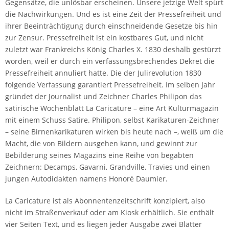
Gegensätze, die unlösbar erscheinen. Unsere jetzige Welt spürt
die Nachwirkungen. Und es ist eine Zeit der Pressefreiheit und
ihrer Beeinträchtigung durch einschneidende Gesetze bis hin
zur Zensur. Pressefreiheit ist ein kostbares Gut, und nicht
zuletzt war Frankreichs König Charles X. 1830 deshalb gestürzt
worden, weil er durch ein verfassungsbrechendes Dekret die
Pressefreiheit annuliert hatte. Die der Julirevolution 1830
folgende Verfassung garantiert Pressefreiheit. Im selben Jahr
gründet der Journalist und Zeichner Charles Philipon das
satirische Wochenblatt La Caricature – eine Art Kulturmagazin
mit einem Schuss Satire. Philipon, selbst Karikaturen-Zeichner
– seine Birnenkarikaturen wirken bis heute nach –, weiß um die
Macht, die von Bildern ausgehen kann, und gewinnt zur
Bebilderung seines Magazins eine Reihe von begabten
Zeichnern: Decamps, Gavarni, Grandville, Travies und einen
jungen Autodidakten namens Honoré Daumier.
La Caricature ist als Abonnentenzeitschrift konzipiert, also
nicht im Straßenverkauf oder am Kiosk erhältlich. Sie enthält
vier Seiten Text, und es liegen jeder Ausgabe zwei Blätter