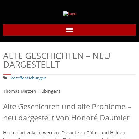
Home
ALTE GESCHICHTEN – NEU
Daumier-Gesellschaft
DARGESTELLT
Honoré Daumier
Veröffentlichungen
Werke
Thomas Metzen (Tübingen)
Alte Geschichten und alte Probleme –
Daumier heute
neu dargestellt von Honoré Daumier
Links
Heute darf gelacht werden. Die antiken Götter und Helden
Kontakt