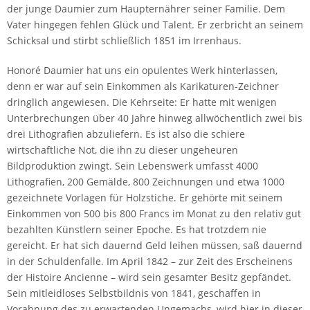
der junge Daumier zum Haupternährer seiner Familie. Dem
Vater hingegen fehlen Glück und Talent. Er zerbricht an seinem
Schicksal und stirbt schließlich 1851 im Irrenhaus.
Honoré Daumier hat uns ein opulentes Werk hinterlassen,
denn er war auf sein Einkommen als Karikaturen-Zeichner
dringlich angewiesen. Die Kehrseite: Er hatte mit wenigen
Unterbrechungen über 40 Jahre hinweg allwöchentlich zwei bis
drei Lithografien abzuliefern. Es ist also die schiere
wirtschaftliche Not, die ihn zu dieser ungeheuren
Bildproduktion zwingt. Sein Lebenswerk umfasst 4000
Lithografien, 200 Gemälde, 800 Zeichnungen und etwa 1000
gezeichnete Vorlagen für Holzstiche. Er gehörte mit seinem
Einkommen von 500 bis 800 Francs im Monat zu den relativ gut
bezahlten Künstlern seiner Epoche. Es hat trotzdem nie
gereicht. Er hat sich dauernd Geld leihen müssen, saß dauernd
in der Schuldenfalle. Im April 1842 – zur Zeit des Erscheinens
der Histoire Ancienne – wird sein gesamter Besitz gepfändet.
Sein mitleidloses Selbstbildnis von 1841, geschaffen in
Vorahnung des zu erwartenden Ungemachs, wird hier in dieser