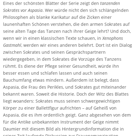
Eines der schönsten Blätter der Serie zeigt den
tanzenden
Sokrates vor Aspasia
. Wer würde nicht den sich schlängelnden
Philosophen als blanke Karikatur auf die Zicken einer
launenhaften Schönen verstehen, die den armen Sokrates auf
seine alten Tage das Tanzen nach ihrer Geige lehrt? Und doch,
wenn wir in einen klassischen Texte schauen, in
Xenophons
Gastmahl
, werden wir eines anderen belehrt. Dort ist ein Dialog
zwischen Sokrates und seinen Gesprächspartnern
wiedergegeben, in dem Sokrates die Vorzüge des Tanzens
rühmt. Es diene der Pflege seiner Gesundheit, würde ihn
besser essen und schlafen lassen und auch seinen
Bauchumfang etwas mindern. Außerdem ist belegt, dass
Aspasia, die Frau des Perikles, und Sokrates gut miteinander
bekannt waren. Soweit die Historie. Doch der Witz des Blattes
liegt woanders: Sokrates muss seinen schwergewichtigen
Körper zu einer Ballettfigur aufrichten – auf Geheiß von
Aspasia, die es ihm ordentlich geigt. Ganz abgesehen von dem
für die Antike unbekannten Instrument der Geige nimmt
Daumier mit diesem Bild als Hintergrundinformation die in
seiner Zeit laufende Diskussion zur Frauenemanzipation