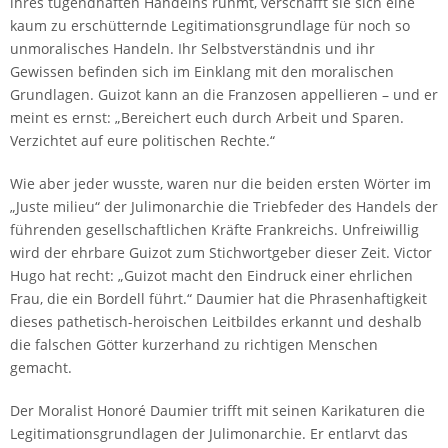
ihres tugendhaften Handelns rühmt, verschafft sie sich eine
kaum zu erschütternde Legitimationsgrundlage für noch so
unmoralisches Handeln. Ihr Selbstverständnis und ihr
Gewissen befinden sich im Einklang mit den moralischen
Grundlagen. Guizot kann an die Franzosen appellieren – und er
meint es ernst: „Bereichert euch durch Arbeit und Sparen.
Verzichtet auf eure politischen Rechte.“
Wie aber jeder wusste, waren nur die beiden ersten Wörter im
„Juste milieu“ der Julimonarchie die Triebfeder des Handels der
führenden gesellschaftlichen Kräfte Frankreichs. Unfreiwillig
wird der ehrbare Guizot zum Stichwortgeber dieser Zeit. Victor
Hugo hat recht: „Guizot macht den Eindruck einer ehrlichen
Frau, die ein Bordell führt.“ Daumier hat die Phrasenhaftigkeit
dieses pathetisch-heroischen Leitbildes erkannt und deshalb
die falschen Götter kurzerhand zu richtigen Menschen
gemacht.
Der Moralist Honoré Daumier trifft mit seinen Karikaturen die
Legitimationsgrundlagen der Julimonarchie. Er entlarvt das