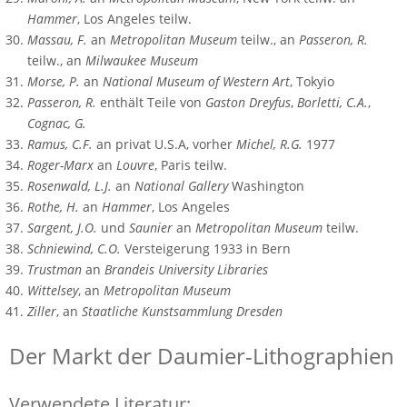
Hammer
, Los Angeles teilw.
Massau, F.
an
Metropolitan Museum
teilw., an
Passeron, R.
teilw., an
Milwaukee Museum
Morse, P.
an
National Museum of Western Art
, Tokyio
Passeron, R.
enthält Teile von
Gaston Dreyfus
,
Borletti, C.A.
,
Cognac, G.
Ramus, C.F.
an privat U.S.A, vorher
Michel, R.G.
1977
Roger-Marx
an
Louvre
, Paris teilw.
Rosenwald, L.J.
an
National Gallery
Washington
Rothe, H.
an
Hammer
, Los Angeles
Sargent, J.O.
und
Saunier
an
Metropolitan Museum
teilw.
Schniewind, C.O.
Versteigerung 1933 in Bern
Trustman
an
Brandeis University Libraries
Wittelsey
, an
Metropolitan Museum
Ziller
, an
Staatliche Kunstsammlung Dresden
Der Markt der Daumier-Lithographien
Verwendete Literatur: