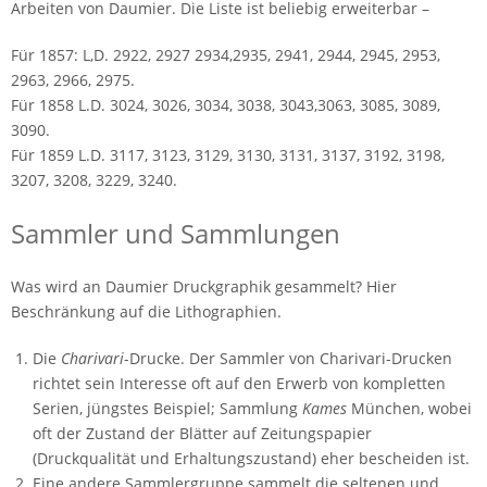
Arbeiten von Daumier. Die Liste ist beliebig erweiterbar –
Für 1857: L,D. 2922, 2927 2934,2935, 2941, 2944, 2945, 2953,
2963, 2966, 2975.
Für 1858 L.D. 3024, 3026, 3034, 3038, 3043,3063, 3085, 3089,
3090.
Für 1859 L.D. 3117, 3123, 3129, 3130, 3131, 3137, 3192, 3198,
3207, 3208, 3229, 3240.
Sammler und Sammlungen
Was wird an Daumier Druckgraphik gesammelt? Hier
Beschränkung auf die Lithographien.
Die
Charivari
-Drucke. Der Sammler von Charivari-Drucken
richtet sein Interesse oft auf den Erwerb von kompletten
Serien, jüngstes Beispiel; Sammlung
Kames
München, wobei
oft der Zustand der Blätter auf Zeitungspapier
(Druckqualität und Erhaltungszustand) eher bescheiden ist.
Eine andere Sammlergruppe sammelt die seltenen und