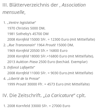
III. Blätterverzeichnis der ‚
Association
mensuelle
‚
„
Ventre legislative
“
1970
Christies
5000 DM,
1981 Sotheby’s 45700 DM
2008
Kornfeld
15000 SFr. = 12300 Euro (mit Mittelfalte)
„
Rue Transnonain
“ 1964
Proutè
15000 DM,
1969
Kornfeld
20500 Sfr.= 16800 Euro
2008
Kornfeld
18000 SFr.=16800 Euro (mit Mittelfalte),
2013 Auktion
Piasa
2500 Euro (bechäd. Exemplar)
Enfoncé Lafayette
“
2008
Kornfeld
11000 SFr. = 9030 Euro.(mit Mittelfalte)
„
Liberté de la Presse
“
1999
Prouté
30000 Ffr. = 4573 Euro (mit Mittelfalte)
IV. Die Zeitschrift. „
La Caricature
“ cplt.
2008 Kornfeld 33000 SFr. = 27000 Euro