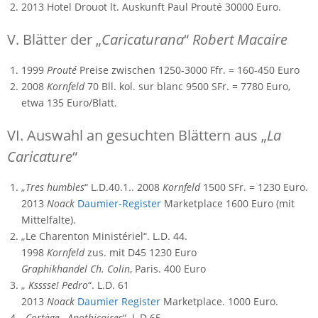
2013 Hotel Drouot lt. Auskunft Paul Prouté 30000 Euro.
V. Blätter der „
Caricaturana
“
Robert Macaire
1999
Prouté
Preise zwischen 1250-3000 Ffr. = 160-450 Euro
2008
Kornfeld
70 Bll. kol. sur blanc 9500 SFr. = 7780 Euro,
etwa 135 Euro/Blatt.
VI. Auswahl an gesuchten Blättern aus „
La
Caricature
“
„
Tres humbles
“ L.D.40.1.. 2008
Kornfeld
1500 SFr. = 1230 Euro.
2013
Noack
Daumier-Register
Marketplace 1600 Euro (mit
Mittelfalte).
„Le Charenton Ministériel“. L.D. 44.
1998
Kornfeld
zus. mit D45 1230 Euro
Graphikhandel Ch. Colin
, Paris. 400 Euro
„
Ksssse! Pedro
“. L.D. 61
2013
Noack
Daumier Register
Marketplace. 1000 Euro.
„
Cortège…Apothicaires
“. L.D.65.