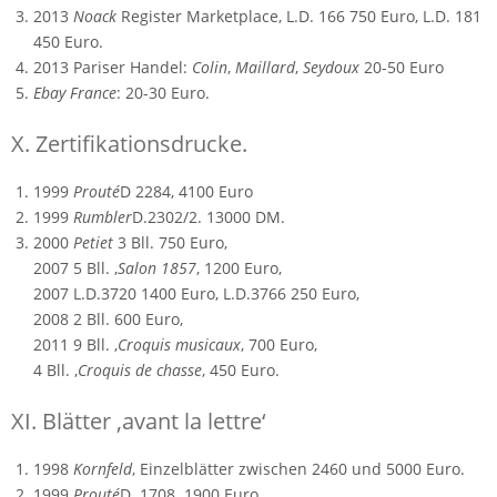
2013
Noack
Register Marketplace, L.D. 166 750 Euro, L.D. 181
450 Euro.
2013 Pariser Handel:
Colin
,
Maillard
,
Seydoux
20-50 Euro
Ebay France
: 20-30 Euro.
X. Zertifikationsdrucke.
1999
Prouté
D 2284, 4100 Euro
1999
Rumbler
D.2302/2. 13000 DM.
2000
Petiet
3 Bll. 750 Euro,
2007 5 Bll. ‚
Salon 1857
‚ 1200 Euro,
2007 L.D.3720 1400 Euro, L.D.3766 250 Euro,
2008 2 Bll. 600 Euro,
2011 9 Bll. ‚
Croquis musicaux
‚ 700 Euro,
4 Bll. ‚
Croquis de chasse
‚ 450 Euro.
XI. Blätter ‚avant la lettre‘
1998
Kornfeld
, Einzelblätter zwischen 2460 und 5000 Euro.
1999
Prouté
D. 1708. 1900 Euro.