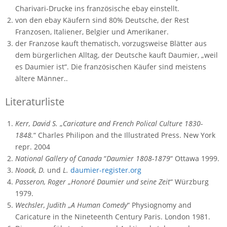
Charivari-Drucke ins französische ebay einstellt.
von den ebay Käufern sind 80% Deutsche, der Rest
Franzosen, Italiener, Belgier und Amerikaner.
der Franzose kauft thematisch, vorzugsweise Blätter aus
dem bürgerlichen Alltag, der Deutsche kauft Daumier, „weil
es Daumier ist“. Die französischen Käufer sind meistens
ältere Männer..
Literaturliste
Kerr, David S.
„
Caricature and French Polical Culture 1830-
1848.
“ Charles Philipon and the Illustrated Press. New York
repr. 2004
National Gallery of Canada
“
Daumier 1808-1879
“ Ottawa 1999.
Noack, D.
und
L.
daumier-register.org
Passeron, Roger
„
Honoré Daumier und seine Zeit
“ Würzburg
1979.
Wechsler, Judith
„
A Human Comedy
“ Physiognomy and
Caricature in the Nineteenth Century Paris. London 1981.