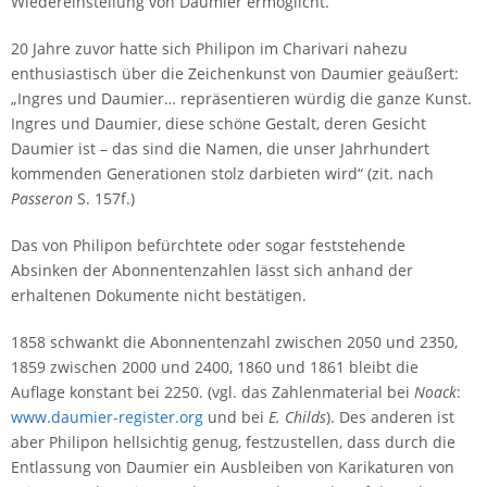
Wiedereinstellung von Daumier ermöglicht.
20 Jahre zuvor hatte sich Philipon im Charivari nahezu
enthusiastisch über die Zeichenkunst von Daumier geäußert:
„Ingres und Daumier… repräsentieren würdig die ganze Kunst.
Ingres und Daumier, diese schöne Gestalt, deren Gesicht
Daumier ist – das sind die Namen, die unser Jahrhundert
kommenden Generationen stolz darbieten wird“ (zit. nach
Passeron
S. 157f.)
Das von Philipon befürchtete oder sogar feststehende
Absinken der Abonnentenzahlen lässt sich anhand der
erhaltenen Dokumente nicht bestätigen.
1858 schwankt die Abonnentenzahl zwischen 2050 und 2350,
1859 zwischen 2000 und 2400, 1860 und 1861 bleibt die
Auflage konstant bei 2250. (vgl. das Zahlenmaterial bei
Noack
:
www.daumier-register.org
und bei
E. Childs
). Des anderen ist
aber Philipon hellsichtig genug, festzustellen, dass durch die
Entlassung von Daumier ein Ausbleiben von Karikaturen von