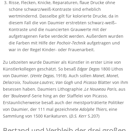
Risse, Flecken, Knicke, Reparaturen, flaue Drucke ohne
schöne schwarz/weiß-Kontraste sind erheblich
wertmindernd. Dasselbe gilt für kolorierte Drucke, da in
diesem Fall die von Daumier erstrebten schwarz-weiß–
Kontraste und die nuancierten Grauwerte mit der
aufgetragenen Farbe verdeckt werden. Außerdem wurden
die Farben mit Hilfe der
Pochoir-Technik
aufgetragen und
war in der Regel Kinder- oder Frauenarbeit.
Zu Lebzeiten wurde Daumier als Künstler in erster Linie von
Künstlerkollegen geschätzt. So besaß
Edgar Degas
1800 Lithos
von Daumier. (
Vente Degas
, 1918). Auch sollen
Manet
,
Monet
,
Delacroix
,
Toulouse-Lautrec
,
Van Gogh
und
Picasso
Blätter von ihm
besessen haben. Daumiers Lithographie ‚
Le Nouveau Paris
‚ aus
der ’
Boulevard
’-Serie hing an der Staffelei von Picasso.
Erstaunlicherweise besaß auch der meistporträtierte Politiker
von Daumier, der 111 mal gezeichnete
Adolphe Thiers
, eine
Sammlung von 1500 Karikaturen. (
D.S. Kerr
S.207)
Bestand und Verbleib der drei großen