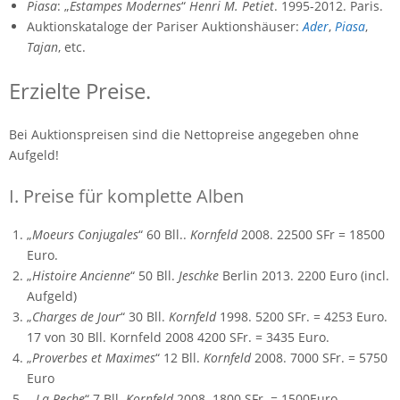
Piasa
: „
Estampes Modernes
“
Henri M. Petiet
. 1995-2012. Paris.
Auktionskataloge der Pariser Auktionshäuser:
Ader
,
Piasa
,
Tajan
, etc.
Erzielte Preise.
Bei Auktionspreisen sind die Nettopreise angegeben ohne
Aufgeld!
I. Preise für komplette Alben
„
Moeurs Conjugales
“ 60 Bll..
Kornfeld
2008. 22500 SFr = 18500
Euro.
„
Histoire Ancienne
“ 50 Bll.
Jeschke
Berlin 2013. 2200 Euro (incl.
Aufgeld)
„
Charges de Jour
“ 30 Bll.
Kornfeld
1998. 5200 SFr. = 4253 Euro.
17 von 30 Bll. Kornfeld 2008 4200 SFr. = 3435 Euro.
„
Proverbes et Maximes
“ 12 Bll.
Kornfeld
2008. 7000 SFr. = 5750
Euro
„
La Peche
“ 7 Bll.
Kornfeld
2008. 1800 SFr. = 1500Euro.