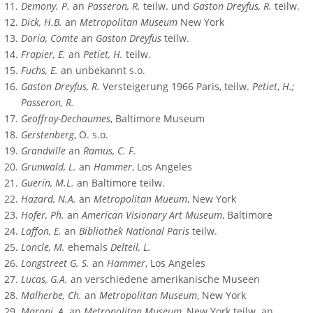
Demony. P.
an
Passeron, R.
teilw. und
Gaston Dreyfus, R.
teilw.
Dick, H.B.
an
Metropolitan Museum
New York
Doria, Comte
an
Gaston Dreyfus
teilw.
Frapier, E.
an
Petiet, H.
teilw.
Fuchs, E.
an unbekannt s.o.
Gaston Dreyfus, R.
Versteigerung 1966 Paris, teilw.
Petiet
,
H.;
Passeron, R.
Geoffroy-Dechaumes
, Baltimore Museum
Gerstenberg
, O. s.o.
Grandville
an
Ramus, C. F.
Grunwald, L.
an
Hammer
, Los Angeles
Guerin, M.L.
an Baltimore teilw.
Hazard, N.A.
an
Metropolitan Mueum
, New York
Hofer, Ph.
an
American Visionary Art Museum
, Baltimore
Laffon, E.
an
Bibliothek National Paris
teilw.
Loncle, M.
ehemals
Delteil, L.
Longstreet G. S.
an
Hammer
, Los Angeles
Lucas, G.A.
an verschiedene amerikanische Museen
Malherbe, Ch.
an
Metropolitan Museum
, New York
Maroni, A.
an
Metropolitan Museum
, New York teilw. an