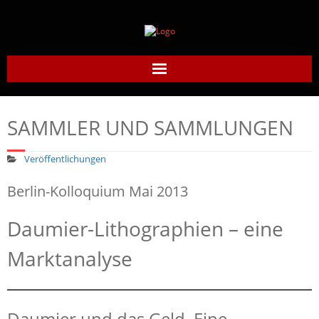
Home
SAMMLER UND SAMMLUNGEN
Daumier-Gesellschaft
Veröffentlichungen
Honoré Daumier
Berlin-Kolloquium Mai 2013
Werke
Daumier-Lithographien – eine
Daumier heute
Marktanalyse
Links
Kontakt
Daumier und das Geld. Eine