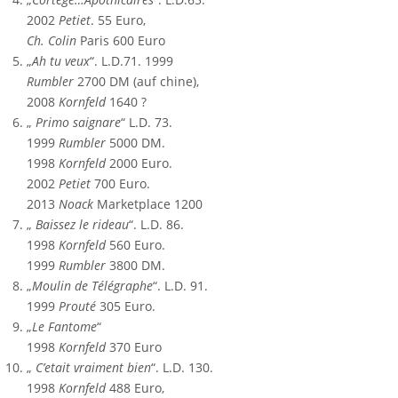
2002
Petiet
. 55 Euro,
Ch. Colin
Paris 600 Euro
„
Ah tu veux
“. L.D.71. 1999
Rumbler
2700 DM (auf chine),
2008
Kornfeld
1640 ?
„
Primo saignare
“ L.D. 73.
1999
Rumbler
5000 DM.
1998
Kornfeld
2000 Euro.
2002
Petiet
700 Euro.
2013
Noack
Marketplace 1200
„
Baissez le rideau
“. L.D. 86.
1998
Kornfeld
560 Euro.
1999
Rumbler
3800 DM.
„
Moulin de Télégraphe
“. L.D. 91.
1999
Prouté
305 Euro.
„
Le Fantome
“
1998
Kornfeld
370 Euro
„
C’etait vraiment bien
“. L.D. 130.
1998
Kornfeld
488 Euro,