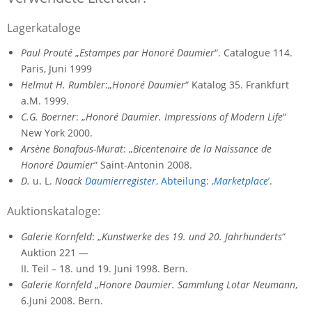
Lagerkataloge
Paul Prouté
„
Estampes par Honoré Daumier
“. Catalogue 114.
Paris, Juni 1999
Helmut H. Rumbler
:„
Honoré Daumier
“ Katalog 35. Frankfurt
a.M. 1999.
C.G. Boerner
: „
Honoré Daumier. Impressions of Modern Life
“
New York 2000.
Arsène Bonafous-Murat
: „
Bicentenaire de la Naissance de
Honoré Daumier
“ Saint-Antonin 2008.
D.
u. L.
Noack
Daumierregister
, Abteilung: ‚
Marketplace
’
.
Auktionskataloge:
Galerie Kornfeld
: „
Kunstwerke des 19. und 20. Jahrhunderts
“
Auktion 221 —
II. Teil – 18. und 19. Juni 1998. Bern.
Galerie Kornfeld
„
Honore Daumier. Sammlung Lotar Neumann
,
6.Juni 2008. Bern.