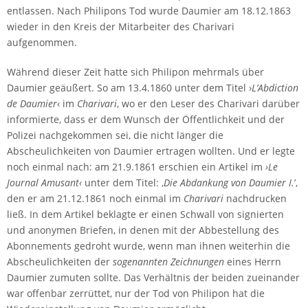
entlassen. Nach Philipons Tod wurde Daumier am 18.12.1863
wieder in den Kreis der Mitarbeiter des Charivari
aufgenommen.
Während dieser Zeit hatte sich Philipon mehrmals über
Daumier geäußert. So am 13.4.1860 unter dem Titel ›
L’Abdiction
de Daumier
‹ im
Charivari
, wo er den Leser des Charivari darüber
informierte, dass er dem Wunsch der Öffentlichkeit und der
Polizei nachgekommen sei, die nicht länger die
Abscheulichkeiten von Daumier ertragen wollten. Und er legte
noch einmal nach: am 21.9.1861 erschien ein Artikel im
›Le
Journal Amusant‹
unter dem Titel: ‚
Die Abdankung von Daumier I.
’,
den er am 21.12.1861 noch einmal im
Charivari
nachdrucken
ließ. In dem Artikel beklagte er einen Schwall von signierten
und anonymen Briefen, in denen mit der Abbestellung des
Abonnements gedroht wurde, wenn man ihnen weiterhin die
Abscheulichkeiten der
sogenannten Zeichnungen
eines Herrn
Daumier zumuten sollte. Das Verhältnis der beiden zueinander
war offenbar zerrüttet, nur der Tod von Philipon hat die