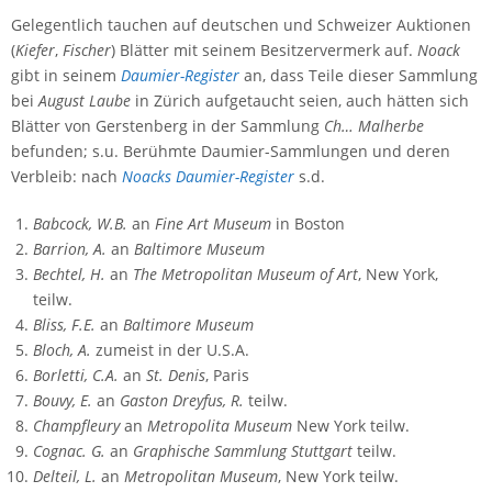
Gelegentlich tauchen auf deutschen und Schweizer Auktionen
(
Kiefer
,
Fischer
) Blätter mit seinem Besitzervermerk auf.
Noack
gibt in seinem
Daumier-Register
an, dass Teile dieser Sammlung
bei
August Laube
in Zürich aufgetaucht seien, auch hätten sich
Blätter von Gerstenberg in der Sammlung
Ch… Malherbe
befunden; s.u. Berühmte Daumier-Sammlungen und deren
Verbleib: nach
Noacks Daumier-Register
s.d.
Babcock, W.B.
an
Fine Art Museum
in Boston
Barrion, A.
an
Baltimore Museum
Bechtel, H.
an
The Metropolitan Museum of Art
, New York,
teilw.
Bliss, F.E.
an
Baltimore Museum
Bloch, A.
zumeist in der U.S.A.
Borletti, C.A.
an
St. Denis
, Paris
Bouvy, E.
an
Gaston Dreyfus, R.
teilw.
Champfleury
an
Metropolita Museum
New York teilw.
Cognac. G.
an
Graphische Sammlung Stuttgart
teilw.
Delteil, L.
an
Metropolitan Museum
, New York teilw.