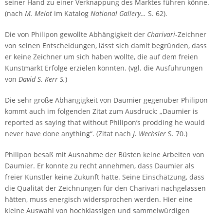
seiner Hand zu einer Verknappung des Marktes führen könne.
(nach
M. Melot
im Katalog
National Gallery…
S. 62).
Die von Philipon gewollte Abhängigkeit der
Charivari
-Zeichner
von seinen Entscheidungen, lässt sich damit begründen, dass
er keine Zeichner um sich haben wollte, die auf dem freien
Kunstmarkt Erfolge erzielen könnten. (vgl. die Ausführungen
von
David S. Kerr S.
)
Die sehr große Abhängigkeit von Daumier gegenüber Philipon
kommt auch im folgenden Zitat zum Ausdruck: „Daumier is
reported as saying that without Philipon’s prodding he would
never have done anything“. (Zitat nach
J. Wechsler
S. 70.)
Philipon besaß mit Ausnahme der Büsten keine Arbeiten von
Daumier. Er konnte zu recht annehmen, dass Daumier als
freier Künstler keine Zukunft hatte. Seine Einschätzung, dass
die Qualität der Zeichnungen für den Charivari nachgelassen
hätten, muss energisch widersprochen werden. Hier eine
kleine Auswahl von hochklassigen und sammelwürdigen