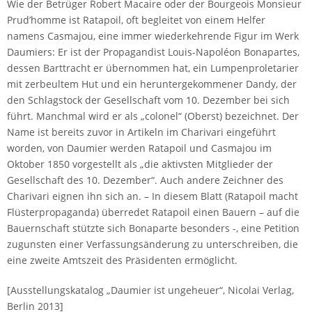
Wie der Betrüger Robert Macaire oder der Bourgeois Monsieur
Prud’homme ist Ratapoil, oft begleitet von einem Helfer
namens Casmajou, eine immer wiederkehrende Figur im Werk
Daumiers: Er ist der Propagandist Louis-Napoléon Bonapartes,
dessen Barttracht er übernommen hat, ein Lumpenproletarier
mit zerbeultem Hut und ein heruntergekommener Dandy, der
den Schlagstock der Gesellschaft vom 10. Dezember bei sich
führt. Manchmal wird er als „colonel“ (Oberst) bezeichnet. Der
Name ist bereits zuvor in Artikeln im Charivari eingeführt
worden, von Daumier werden Ratapoil und Casmajou im
Oktober 1850 vorgestellt als „die aktivsten Mitglieder der
Gesellschaft des 10. Dezember“. Auch andere Zeichner des
Charivari eignen ihn sich an. – In diesem Blatt (Ratapoil macht
Flüsterpropaganda) überredet Ratapoil einen Bauern – auf die
Bauernschaft stützte sich Bonaparte besonders -, eine Petition
zugunsten einer Verfassungsänderung zu unterschreiben, die
eine zweite Amtszeit des Präsidenten ermöglicht.
[Ausstellungskatalog „Daumier ist ungeheuer“, Nicolai Verlag,
Berlin 2013]