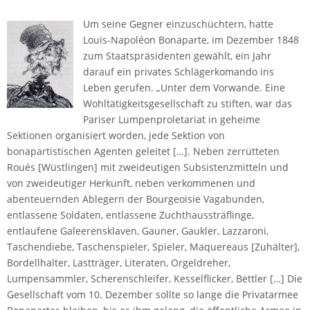
Um seine Gegner einzuschüchtern, hatte
Louis-Napoléon Bonaparte, im Dezember 1848
zum Staatspräsidenten gewählt, ein Jahr
darauf ein privates Schlägerkomando ins
Leben gerufen. „Unter dem Vorwande. Eine
Wohltätigkeitsgesellschaft zu stiften, war das
Pariser Lumpenproletariat in geheime
Sektionen organisiert worden, jede Sektion von
bonapartistischen Agenten geleitet […]. Neben zerrütteten
Roués [Wüstlingen] mit zweideutigen Subsistenzmitteln und
von zweideutiger Herkunft, neben verkommenen und
abenteuernden Ablegern der Bourgeoisie Vagabunden,
entlassene Soldaten, entlassene Zuchthaussträflinge,
entlaufene Galeerensklaven, Gauner, Gaukler, Lazzaroni,
Taschendiebe, Taschenspieler, Spieler, Maquereaus [Zuhälter],
Bordellhalter, Lastträger, Literaten, Orgeldreher,
Lumpensammler, Scherenschleifer, Kesselflicker, Bettler […] Die
Gesellschaft vom 10. Dezember sollte so lange die Privatarmee