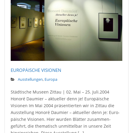
EUROPÄISCHE VISIONEN
Ausstellungen
,
Europa
Städtische Museen Zittau | 02. Mai – 25. Juli.2004
Honoré Daumier – aktueller denn je! Europäische
Visionen Im Mai 2004 präsentierten wir in Zittau die
Aus­stellung Honoré Daumier – ak­tu­eller denn je: Eu­ro­
pä­ische Vi­sionen. Hier wurden Blätter zu­sammen­
geführt, die the­matisch unmit­tel­bar in unsere Zeit
hinein­reichen. Diese Aus­stellung […]