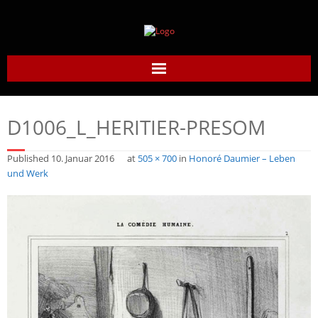
Home
D1006_L_HERITIER-PRESOM
Daumier-Gesellschaft
Published
10. Januar 2016
at
505 × 700
in
Honoré Daumier – Leben
Honoré Daumier
und Werk
Werke
Daumier heute
Links
Kontakt