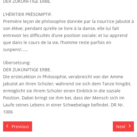
DER ZUKÜNFTIGE ERBE.
L’HÉRITIER PRÉSOMPTIF.
Première leçon de philosophie donnée par la nourrice Jabutot à
son élève; pendant qu’elle se livre à la danse, elle lui fait
entrevoir les difficultés d’une position sociale; et lui apprend
que dans le cours de la vie, l’homme reste parfois en
suspens!……
Übersetzung:
DER ZUKÜNFTIGE ERBE.
Die ersteLektion in Philosophie, verabreicht von der Amme
Jabutot an ihren Schüler; während sie sich dem Tanze hingibt,
ermöglicht sie ihrem Schüler einen Einblick in die soziale
Position. Dabei bringt sie ihm bei, dass der Mensch sich im
Laufe seines Lebens in einer Schwebelage befindet. DR Nr.
1006
Previous
Next