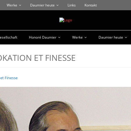
Werke
Daumier heute
Links
Kontakt
sellschaft
Honoré Daumier
Werke
Daumier heute
KATION ET FINESSE
et Finesse