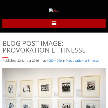
Home
BLOG POST IMAGE:
Daumier-Gesellschaft
PROVOKATION ET FINESSE
Honoré Daumier
Published
22. Januar 2016
at
1050 × 700
in
Provokation et Finesse
Werke
Daumier heute
Links
Kontakt