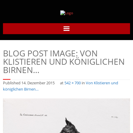
Home
BLOG POST IMAGE:
VON
Daumier-Gesellschaft
KLISTIEREN UND KÖNIGLICHEN
BIRNEN…
Honoré Daumier
Published
14. Dezember 2015
at
542 × 700
in
Von Klistieren und
Werke
königlichen Birnen…
Daumier heute
Links
Kontakt