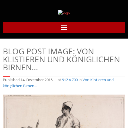
Home
BLOG POST IMAGE:
VON
Daumier-Gesellschaft
KLISTIEREN UND KÖNIGLICHEN
BIRNEN…
Honoré Daumier
Published
14. Dezember 2015
at
912 × 700
in
Von Klistieren und
Werke
königlichen Birnen…
Daumier heute
Links
Kontakt