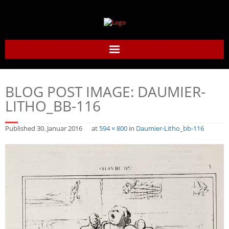
Home
BLOG POST IMAGE:
DAUMIER-
Daumier-Gesellschaft
LITHO_BB-116
Honoré Daumier
Published
30. Januar 2016
at
594 × 800
in
Daumier-Litho_bb-116
Werke
Daumier heute
Links
Kontakt