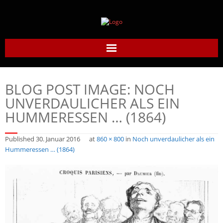
Home
BLOG POST IMAGE:
NOCH
Daumier-Gesellschaft
UNVERDAULICHER ALS EIN
HUMMERESSEN … (1864)
Honoré Daumier
Published
30. Januar 2016
at
860 × 800
in
Noch unverdaulicher als ein
Werke
Hummeressen … (1864)
Daumier heute
Links
Kontakt