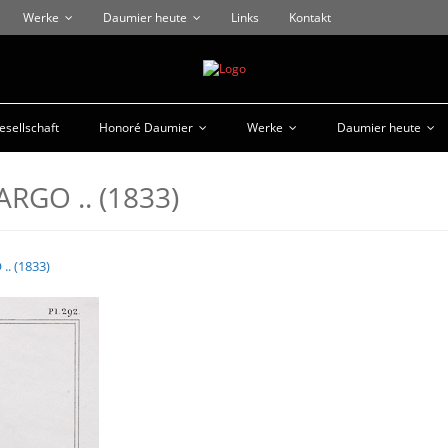
Werke
Daumier heute
Links
Kontakt
sellschaft
Honoré Daumier
Werke
Daumier heute
ARGO .. (1833)
.. (1833)