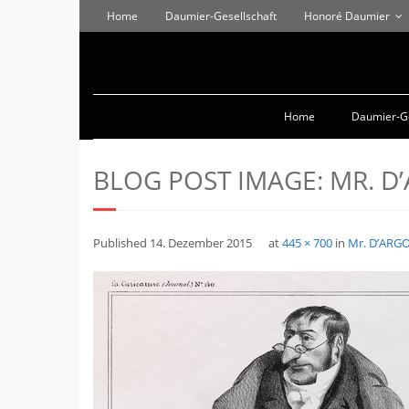
Home
Daumier-Gesellschaft
Honoré Daumier
Home
Daumier-Ge
BLOG POST IMAGE:
MR. D’
Published
14. Dezember 2015
at
445 × 700
in
Mr. D’ARGO 