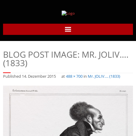
Home
BLOG POST IMAGE:
MR. JOLIV….
Daumier-Gesellschaft
(1833)
Honoré Daumier
Published
14. Dezember 2015
at
488 × 700
in
Mr. JOLIV…. (1833)
Werke
Daumier heute
Links
Kontakt