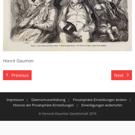
Honré Daumier
Previous
Next
Impressum
Datenschutzerklärung
Privatsphäre-Einstellungen ändern
Historie der Privatsphäre-Einstellungen
Einwilligungen widerrufen
© Honoré-Daumier-Gesellschaft 2016