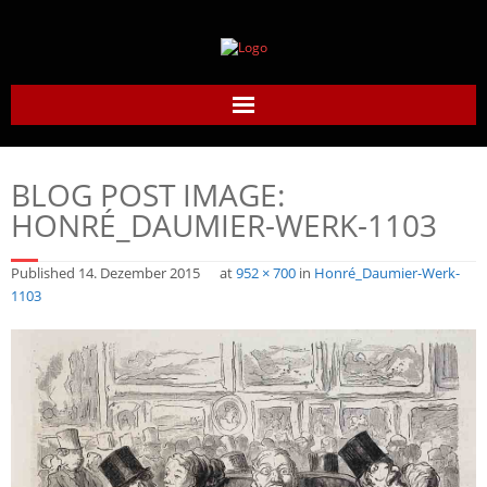
Home
BLOG POST IMAGE:
Daumier-Gesellschaft
HONRÉ_DAUMIER-WERK-1103
Honoré Daumier
Published
14. Dezember 2015
at
952 × 700
in
Honré_Daumier-Werk-
1103
Werke
Daumier heute
Links
Kontakt