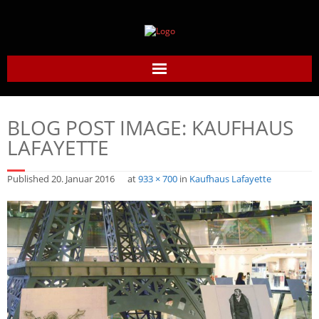
Home
BLOG POST IMAGE:
KAUFHAUS
Daumier-Gesellschaft
LAFAYETTE
Honoré Daumier
Published
20. Januar 2016
at
933 × 700
in
Kaufhaus Lafayette
Werke
Daumier heute
Links
Kontakt