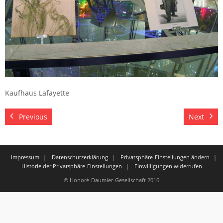
Kaufhaus Lafayette
Previous
Next
Impressum
Datenschutzerklärung
Privatsphäre-Einstellungen ändern
Historie der Privatsphäre-Einstellungen
Einwilligungen widerrufen
© Honoré-Daumier-Gesellschaft 2016