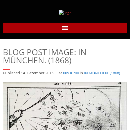
Home
BLOG POST IMAGE:
IN
Daumier-Gesellschaft
MÜNCHEN. (1868)
Honoré Daumier
Published
14. Dezember 2015
at
609 × 700
in
IN MÜNCHEN. (1868)
Werke
Daumier heute
Links
Kontakt