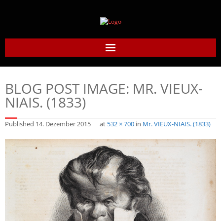
Home
BLOG POST IMAGE:
MR. VIEUX-
Daumier-Gesellschaft
NIAIS. (1833)
Honoré Daumier
Published
14. Dezember 2015
at
532 × 700
in
Mr. VIEUX-NIAIS. (1833)
Werke
Daumier heute
Links
Kontakt