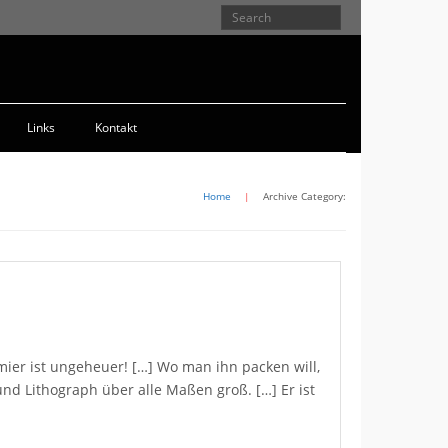
Links
Kontakt
Home
|
Archive Category:
umier ist ungeheuer! […] Wo man ihn packen will,
und Lithograph über alle Maßen groß. […] Er ist