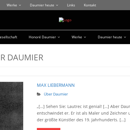
Werke
Daumier heute
Links
Kontakt
sellschaft
Honoré Daumier
Werke
Daumier heute
R DAUMIER
MAX LIEBERMANN
Über Daumier
„[…] Sehen Sie: Lautrec ist genial! […] Aber Da
entschwindet er. Er ist als Maler und Zeichner 
der größte Künstler des 19. Jahrhunderts. […]